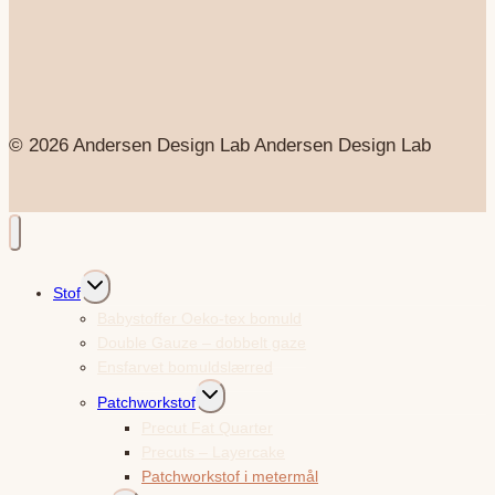
© 2026 Andersen Design Lab Andersen Design Lab
Skift
Stof
undermenu
Babystoffer Oeko-tex bomuld
Double Gauze – dobbelt gaze
Ensfarvet bomuldslærred
Skift
Patchworkstof
undermenu
Precut Fat Quarter
Precuts – Layercake
Patchworkstof i metermål